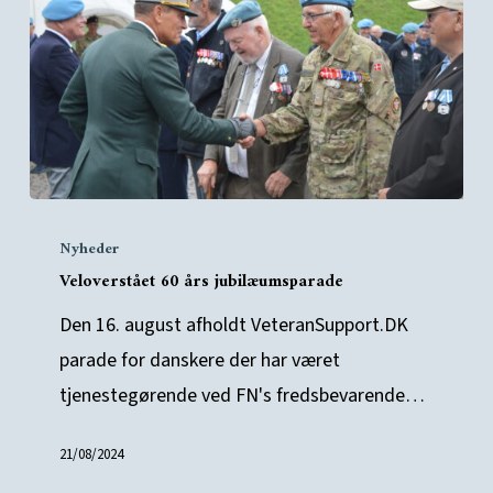
Veloverstået
Nyheder
60
Veloverstået 60 års jubilæumsparade
års
jubilæumsparade
Den 16. august afholdt VeteranSupport.DK
parade for danskere der har været
tjenestegørende ved FN's fredsbevarende…
21/08/2024