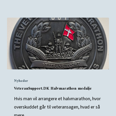
VeteranSupport.DK
Nyheder
Halvmarathon
VeteranSupport.DK Halvmarathon medalje
medalje
Hvis man vil arrangere et halvmarathon, hvor
overskuddet går til veteransagen, hvad er så
mere…