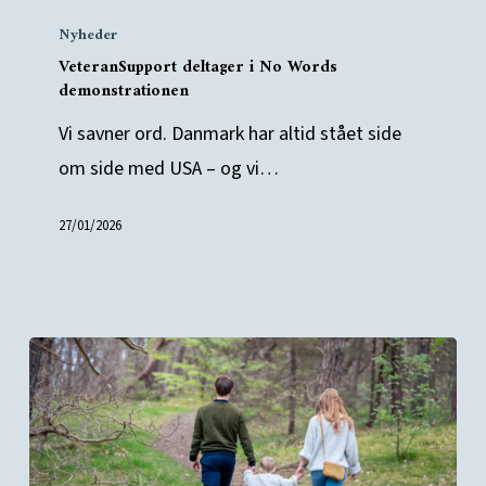
VeteranSupport
Nyheder
deltager
VeteranSupport deltager i No Words
i
demonstrationen
No
Vi savner ord. Danmark har altid stået side
Words
om side med USA – og vi…
demonstrationen
27/01/2026