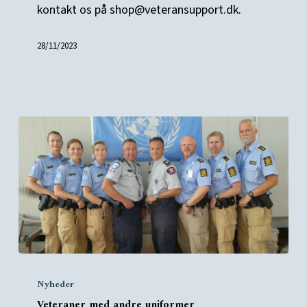
kontakt os på shop@veteransupport.dk.
28/11/2023
Veteraner
Nyheder
med
Veteraner med andre uniformer