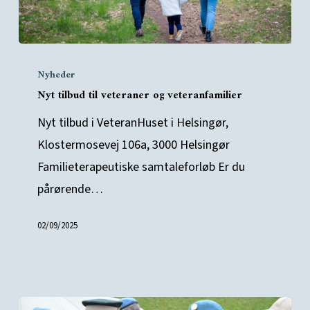
Nyt
Nyheder
tilbud
Nyt tilbud til veteraner og veteranfamilier
til
veteraner
Nyt tilbud i VeteranHuset i Helsingør,
og
Klostermosevej 106a, 3000 Helsingør
veteranfamilier
Familieterapeutiske samtaleforløb Er du
pårørende…
02/09/2025