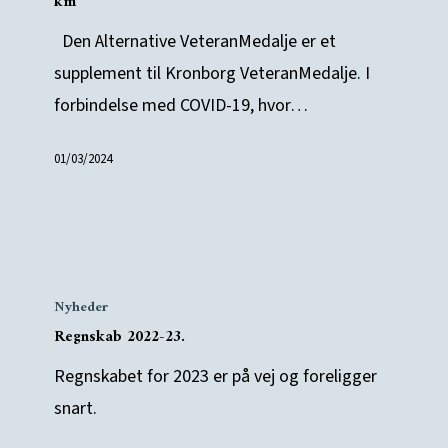
km
km
Den Alternative VeteranMedalje er et
–
supplement til Kronborg VeteranMedalje. I
15
forbindelse med COVID-19, hvor…
km
–
01/03/2024
30
km
Regnskab
Nyheder
2022-
Regnskab 2022-23.
23.
Regnskabet for 2023 er på vej og foreligger
snart.