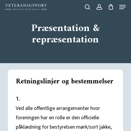
Menu
Skip
search
account
to
Close
main
Præsentation &
Menu
content
repræsentation
Retningslinjer og bestemmelser
1.
Ved alle offentlige arrangementer hvor
foreningen har en rolle er den officielle
påklædning for bestyrelsen mørk/sort jakke,