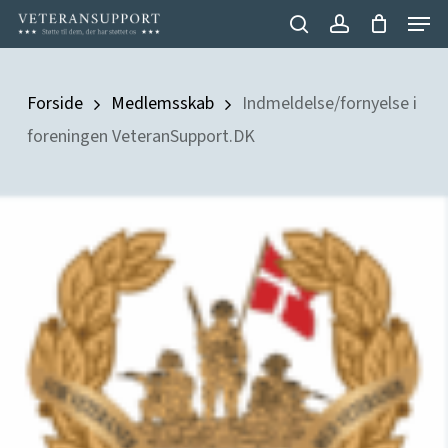
Menu
Skip
search
account
to
Close
main
Menu
Forside
Medlemsskab
Indmeldelse/fornyelse i
content
foreningen VeteranSupport.DK