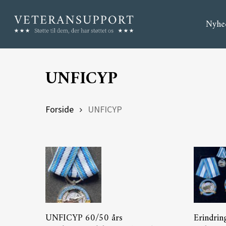
Skip
Nyhe
to
main
content
UNFICYP
Forside
UNFICYP
Hit enter to search or ESC to close
Tilføj Til Kurv
UNFICYP 60/50 års
Erindri