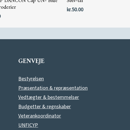
P DANCON Cap UN- Blue
Sølv-tal
oderier
kr.
50.00
0
GENVEJE
Bestyrelsen
Præsentation & repræsentation
Vedtægter & bestemmelser
Budgetter & regnskaber
Veterankoordinator
UNFICYP