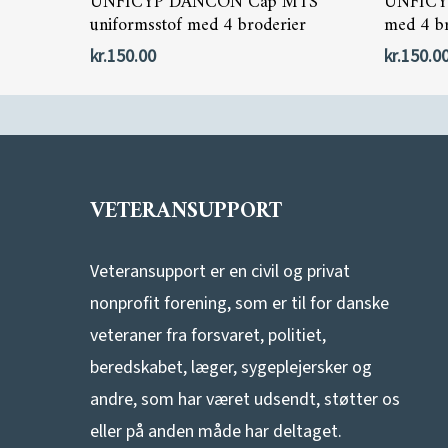
UNFICYP DANCON Cap MTS
UNFICY
uniformsstof med 4 broderier
med 4 br
kr.
150.00
kr.
150.0
VETERANSUPPORT
Veteransupport er en civil og privat
nonprofit forening, som er til for danske
veteraner fra forsvaret, politiet,
beredskabet, læger, sygeplejersker og
andre, som har været udsendt, støtter os
eller på anden måde har deltaget.