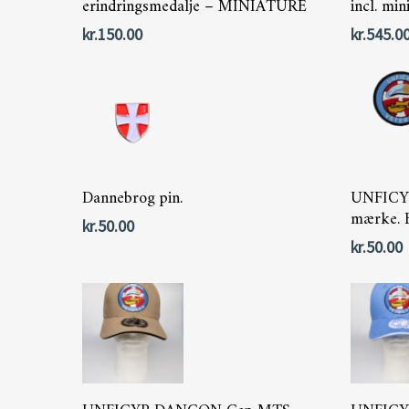
erindringsmedalje – MINIATURE
incl. mi
kr.
150.00
kr.
545.0
Læs Mere
Dannebrog pin.
UNFIC
mærke. B
kr.
50.00
kr.
50.00
Tilføj Til Kurv