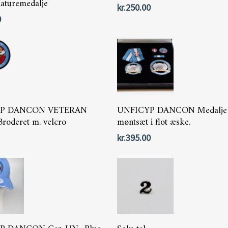
niaturemedalje
kr.
250.00
0
Tilføj Til Kurv
Tilføj Til Kurv
YP DANCON VETERAN
UNFICYP DANCON Medalje
roderet m. velcro
møntsæt i flot æske.
kr.
395.00
Tilføj Til Kurv
Tilføj Til Kurv