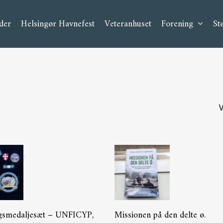
der
Helsingør Havnefest
Veteranhuset
Forening
Stø
V
Tilføj Til Kurv
Tilføj Til Kurv
ngsmedaljesæt – UNFICYP,
Missionen på den delte ø.