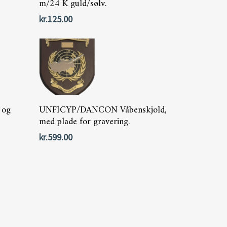
m/24 K guld/sølv.
kr.
125.00
Tilføj Til Kurv
 og
UNFICYP/DANCON Våbenskjold,
med plade for gravering.
kr.
599.00