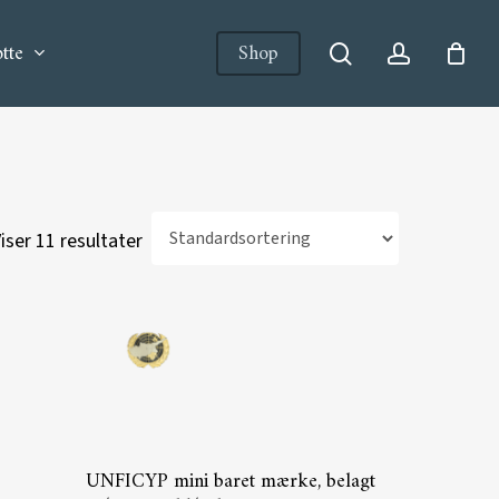
tte
Shop
search
account
iser 11 resultater
Tilføj Til Kurv
UNFICYP mini baret mærke, belagt