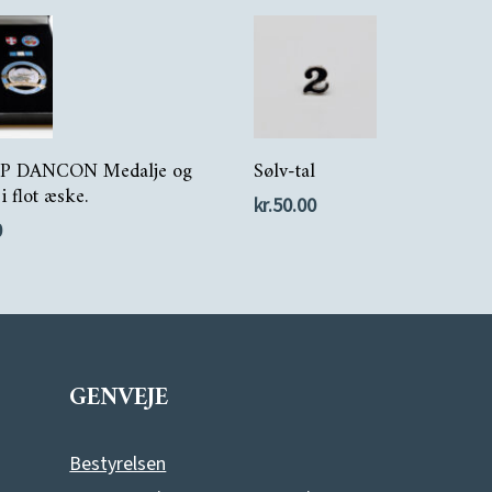
Tilføj Til Kurv
Tilføj Til Kurv
P DANCON Medalje og
Sølv-tal
i flot æske.
kr.
50.00
0
GENVEJE
Bestyrelsen