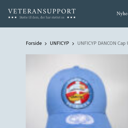
Skip
Nyhe
to
main
content
Forside
UNFICYP
UNFICYP DANCON Cap UN