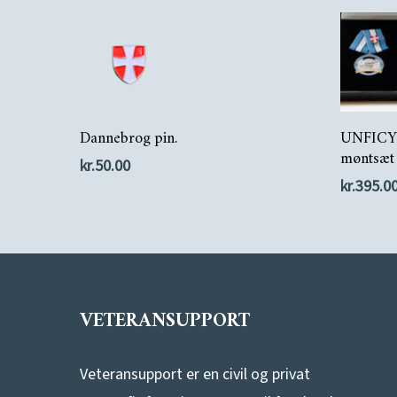
Læs Mere
Dannebrog pin.
UNFICY
møntsæt 
kr.
50.00
kr.
395.0
VETERANSUPPORT
Veteransupport er en civil og privat