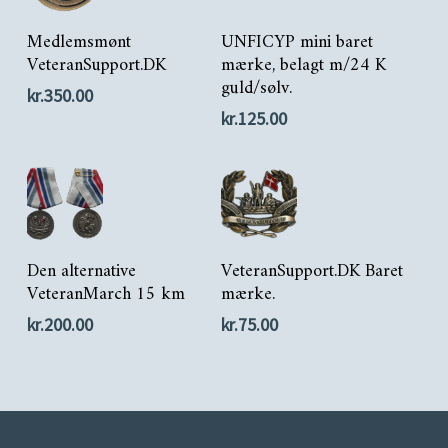
Tilføj Til Kurv
Tilføj Til Kurv
Medlemsmønt
UNFICYP mini baret
VeteranSupport.DK
mærke, belagt m/24 K
guld/sølv.
kr.
350.00
kr.
125.00
Tilføj Til Kurv
Tilføj Til Kurv
Den alternative
VeteranSupport.DK Baret
VeteranMarch 15 km
mærke.
kr.
200.00
kr.
75.00