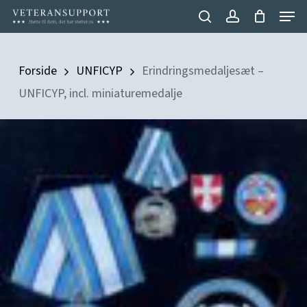
Menu
Skip
search
account
to
Close
main
Menu
Forside
UNFICYP
Erindringsmedaljesæt –
content
UNFICYP, incl. miniaturemedalje