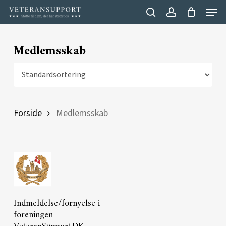
Menu
Skip
search
account
to
Close
main
Medlemsskab
Menu
content
Forside
Medlemsskab
Læs Mere
Indmeldelse/fornyelse i
foreningen