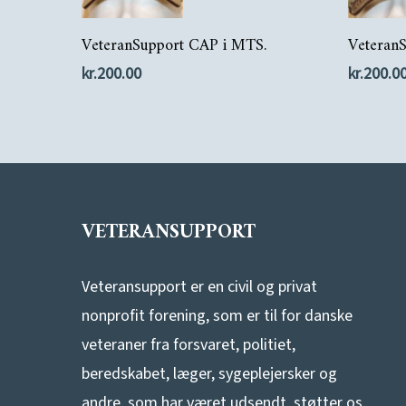
Tilføj Til Kurv
VeteranSupport CAP i MTS.
Veteran
kr.
200.00
kr.
200.0
VETERANSUPPORT
Veteransupport er en civil og privat
nonprofit forening, som er til for danske
veteraner fra forsvaret, politiet,
beredskabet, læger, sygeplejersker og
andre, som har været udsendt, støtter os