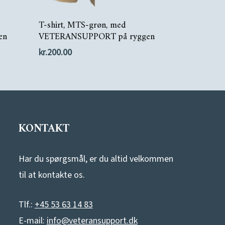
Dette
Vælg Muligheder
T-shirt, MTS-grøn, med
vare
en
VETERANSUPPORT på ryggen
har
kr.
200.00
flere
varianter.
Mulighederne
kan
KONTAKT
vælges
på
Har du spørgsmål, er du altid velkommen
varesiden
til at kontakte os.
Tlf.:
+45 53 63 14 83
E-mail:
info@veteransupport.dk