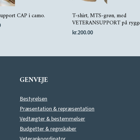
Dette
Vælg Muligheder
Tilføj Til Kurv
Support CAP i camo.
T-shirt, MTS-grøn, med
vare
VETERANSUPPORT på rygg
0
har
kr.
200.00
flere
varianter.
Mulighederne
kan
GENVEJE
vælges
på
Bestyrelsen
varesiden
Præsentation & repræsentation
Vedtægter & bestemmelser
Budgetter & regnskaber
Veterankoordinator