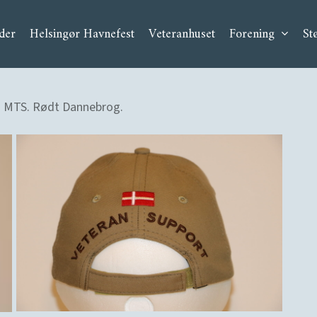
der
Helsingør Havnefest
Veteranhuset
Forening
Stø
i MTS. Rødt Dannebrog.